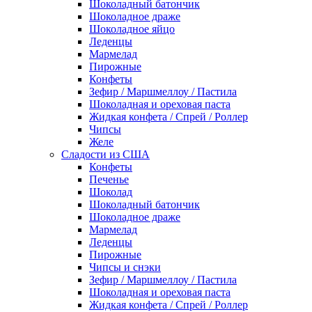
Шоколадный батончик
Шоколадное драже
Шоколадное яйцо
Леденцы
Мармелад
Пирожные
Конфеты
Зефир / Маршмеллоу / Пастила
Шоколадная и ореховая паста
Жидкая конфета / Спрей / Роллер
Чипсы
Желе
Сладости из США
Конфеты
Печенье
Шоколад
Шоколадный батончик
Шоколадное драже
Мармелад
Леденцы
Пирожные
Чипсы и снэки
Зефир / Маршмеллоу / Пастила
Шоколадная и ореховая паста
Жидкая конфета / Спрей / Роллер