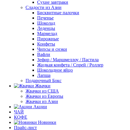
Сухие завтраки
Сладости из Азии
Бисквитные палочки
Печенье
Шоколад
Леденцы
Мармелад
Пирожные
Конфеты
Чипсы и снэки
Вафли
Зефир / Маршмеллоу / Пастила
Жидкая конфета / Спрей / Роллер
Шоколадное яйцо
Лапша
Подарочный Бокс
Жвачки
Жвачки из США
Жвачки из Европы
Жвачки из Азии
Акции
ЧАЙ
КОФЕ
Новинки
Прайс-лист