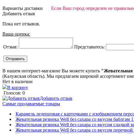
Варианты доставки
Если Ваш город определен не правильно
Добавить отзыв
Пока нет отзывов.
Ваша оценка:
Отзыв:
Представьтесь:
В нашем интернет-магазине Вы можете купить
"Жевательная р
(Калужская область). Мы предлагаем широкий ассортимент им
Нет в наличии
В корзину
Голосов: 0
Добавить отзыв
Самые продаваемые товары
Карамель леденцовая с карточками с изображением персон
Жевательная резинка Well без сахара со вкусом баблгам 1
Жевательная резинка Well без сахара со вкусом сладкой м
Жевательная резинка Well без сахара со вкусом перечной 