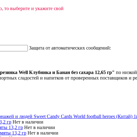
, то выберите и укажите свой
Защита от автоматических сообщений:
езинка Well Клубника и Банан без сахара 12,65 гр"
по низкой
портных сладостей и напитков от проверенных поставщиков и р
ажей и людей Sweet Candy Cards World football heroes (Китай) 1
3,2 гр
Нет в наличии
яты 13,2 гр
Нет в наличии
мяты 13,2 гр
Нет в наличии