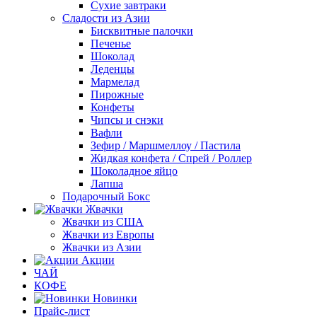
Сухие завтраки
Сладости из Азии
Бисквитные палочки
Печенье
Шоколад
Леденцы
Мармелад
Пирожные
Конфеты
Чипсы и снэки
Вафли
Зефир / Маршмеллоу / Пастила
Жидкая конфета / Спрей / Роллер
Шоколадное яйцо
Лапша
Подарочный Бокс
Жвачки
Жвачки из США
Жвачки из Европы
Жвачки из Азии
Акции
ЧАЙ
КОФЕ
Новинки
Прайс-лист