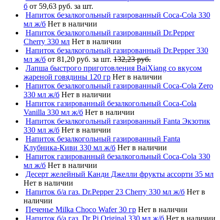
б
от 59,63 руб. за шт.
Напиток безалкогольный газированный Coca-Cola 330
мл ж/б
Нет в наличии
Напиток безалкогольный газированный Dr.Pepper
Cherry 330 мл
Нет в наличии
Напиток безалкогольный газированный Dr.Pepper 330
мл ж/б
от 81,20 руб. за шт.
132,23 руб.
Лапша быстрого приготовления BaiXiang со вкусом
жареной говядины 120 гр
Нет в наличии
Напиток безалкогольный газированный Coca-Cola Zero
330 мл ж/б
Нет в наличии
Напиток газированный безалкогольный Coca-Cola
Vanilla 330 мл ж/б
Нет в наличии
Напиток безалкогольный газированный Fanta Экзотик
330 мл ж/б
Нет в наличии
Напиток безалкогольный газированный Fanta
Клубника-Киви 330 мл ж/б
Нет в наличии
Напиток газированный безалкогольный Coca-Cola 330
мл ж/б
Нет в наличии
Десерт желейный Канди Джелли фрукты ассорти 35 мл
Нет в наличии
Напиток б/а газ. Dr.Pepper 23 Cherry 330 мл ж/б
Нет в
наличии
Печенье Milka Choco Wafer 30 гр
Нет в наличии
Напиток б/а газ. Dr Pi Original 330 мл ж/б
Нет в наличии