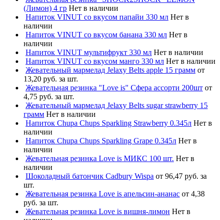
(Лимон) 4 гр
Нет в наличии
Напиток VINUT со вкусом папайи 330 мл
Нет в
наличии
Напиток VINUT со вкусом банана 330 мл
Нет в
наличии
Напиток VINUT мультифрукт 330 мл
Нет в наличии
Напиток VINUT со вкусом манго 330 мл
Нет в наличии
Жевательный мармелад Jelaxy Belts apple 15 грамм
от
13,20 руб. за шт.
Жевательная резинка "Love is" Сфера ассорти 200шт
от
4,75 руб. за шт.
Жевательный мармелад Jelaxy Belts sugar strawberry 15
грамм
Нет в наличии
Напиток Chupa Chups Sparkling Strawberry 0.345л
Нет в
наличии
Напиток Chupa Chups Sparkling Grape 0.345л
Нет в
наличии
Жевательная резинка Love is МИКС 100 шт.
Нет в
наличии
Шоколадный батончик Cadbury Wispa
от 96,47 руб. за
шт.
Жевательная резинка Love is апельсин-ананас
от 4,38
руб. за шт.
Жевательная резинка Love is вишня-лимон
Нет в