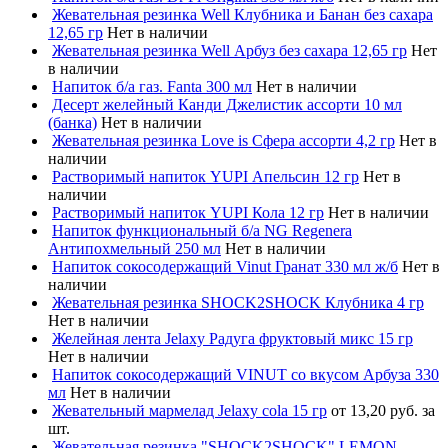
Жевательная резинка Well Клубника и Банан без сахара
12,65 гр
Нет в наличии
Жевательная резинка Well Арбуз без сахара 12,65 гр
Нет
в наличии
Напиток б/а газ. Fanta 300 мл
Нет в наличии
Десерт желейный Канди Джелистик ассорти 10 мл
(банка)
Нет в наличии
Жевательная резинка Love is Сфера ассорти 4,2 гр
Нет в
наличии
Растворимый напиток YUPI Апельсин 12 гр
Нет в
наличии
Растворимый напиток YUPI Кола 12 гр
Нет в наличии
Напиток функциональный б/а NG Regenera
Антипохмельный 250 мл
Нет в наличии
Напиток сокосодержащий Vinut Гранат 330 мл ж/б
Нет в
наличии
Жевательная резинка SHOCK2SHOCK Клубника 4 гр
Нет в наличии
Желейная лента Jelaxy Радуга фруктовый микс 15 гр
Нет в наличии
Напиток сокосодержащий VINUT со вкусом Арбуза 330
мл
Нет в наличии
Жевательный мармелад Jelaxy cola 15 гр
от 13,20 руб. за
шт.
Жевательная резинка "SHOCK2SHOCK" LEMON