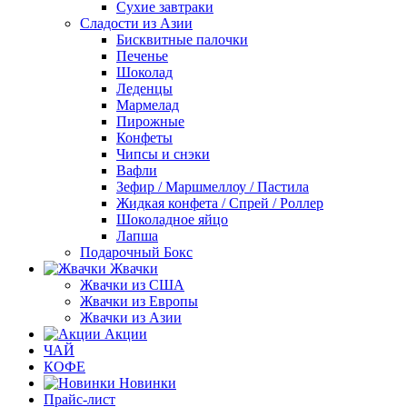
Сухие завтраки
Сладости из Азии
Бисквитные палочки
Печенье
Шоколад
Леденцы
Мармелад
Пирожные
Конфеты
Чипсы и снэки
Вафли
Зефир / Маршмеллоу / Пастила
Жидкая конфета / Спрей / Роллер
Шоколадное яйцо
Лапша
Подарочный Бокс
Жвачки
Жвачки из США
Жвачки из Европы
Жвачки из Азии
Акции
ЧАЙ
КОФЕ
Новинки
Прайс-лист