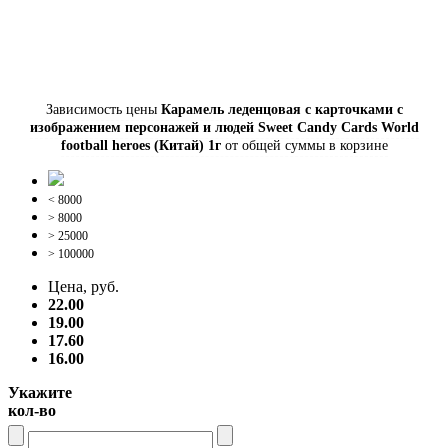
Зависимость цены
Карамель леденцовая с карточками с
изображением персонажей и людей Sweet Candy Cards World
football heroes (Китай) 1г
от общей суммы в корзине
< 8000
> 8000
> 25000
> 100000
Цена, руб.
22.00
19.00
17.60
16.00
Укажите
кол-во