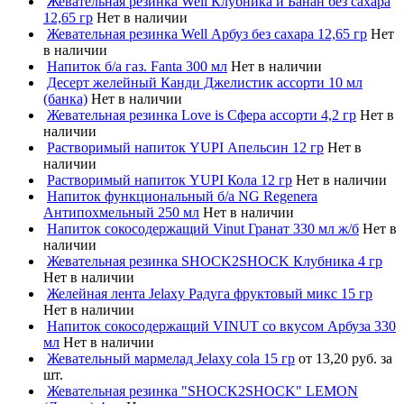
Жевательная резинка Well Клубника и Банан без сахара
12,65 гр
Нет в наличии
Жевательная резинка Well Арбуз без сахара 12,65 гр
Нет
в наличии
Напиток б/а газ. Fanta 300 мл
Нет в наличии
Десерт желейный Канди Джелистик ассорти 10 мл
(банка)
Нет в наличии
Жевательная резинка Love is Сфера ассорти 4,2 гр
Нет в
наличии
Растворимый напиток YUPI Апельсин 12 гр
Нет в
наличии
Растворимый напиток YUPI Кола 12 гр
Нет в наличии
Напиток функциональный б/а NG Regenera
Антипохмельный 250 мл
Нет в наличии
Напиток сокосодержащий Vinut Гранат 330 мл ж/б
Нет в
наличии
Жевательная резинка SHOCK2SHOCK Клубника 4 гр
Нет в наличии
Желейная лента Jelaxy Радуга фруктовый микс 15 гр
Нет в наличии
Напиток сокосодержащий VINUT со вкусом Арбуза 330
мл
Нет в наличии
Жевательный мармелад Jelaxy cola 15 гр
от 13,20 руб. за
шт.
Жевательная резинка "SHOCK2SHOCK" LEMON