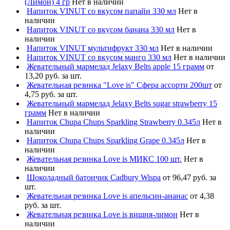
(Лимон) 4 гр
Нет в наличии
Напиток VINUT со вкусом папайи 330 мл
Нет в
наличии
Напиток VINUT со вкусом банана 330 мл
Нет в
наличии
Напиток VINUT мультифрукт 330 мл
Нет в наличии
Напиток VINUT со вкусом манго 330 мл
Нет в наличии
Жевательный мармелад Jelaxy Belts apple 15 грамм
от
13,20 руб. за шт.
Жевательная резинка "Love is" Сфера ассорти 200шт
от
4,75 руб. за шт.
Жевательный мармелад Jelaxy Belts sugar strawberry 15
грамм
Нет в наличии
Напиток Chupa Chups Sparkling Strawberry 0.345л
Нет в
наличии
Напиток Chupa Chups Sparkling Grape 0.345л
Нет в
наличии
Жевательная резинка Love is МИКС 100 шт.
Нет в
наличии
Шоколадный батончик Cadbury Wispa
от 96,47 руб. за
шт.
Жевательная резинка Love is апельсин-ананас
от 4,38
руб. за шт.
Жевательная резинка Love is вишня-лимон
Нет в
наличии