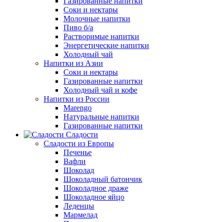
Газированные напитки
Соки и нектары
Молочные напитки
Пиво б/а
Растворимые напитки
Энергетические напитки
Холодный чай
Напитки из Азии
Соки и нектары
Газированные напитки
Холодный чай и кофе
Напитки из России
Marengo
Натуральные напитки
Газированные напитки
Сладости
Сладости из Европы
Печенье
Вафли
Шоколад
Шоколадный батончик
Шоколадное драже
Шоколадное яйцо
Леденцы
Мармелад