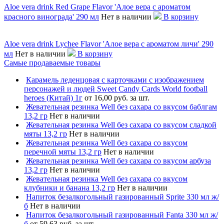
Aloe vera drink Red Grape Flavor 'Алое вера с ароматом
красного винограда' 290 мл
Нет в наличии
В корзину
Aloe vera drink Lychee Flavor 'Алое вера с ароматом личи' 290
мл
Нет в наличии
В корзину
Самые продаваемые товары
Карамель леденцовая с карточками с изображением
персонажей и людей Sweet Candy Cards World football
heroes (Китай) 1г
от 16,00 руб. за шт.
Жевательная резинка Well без сахара со вкусом баблгам
13,2 гр
Нет в наличии
Жевательная резинка Well без сахара со вкусом сладкой
мяты 13,2 гр
Нет в наличии
Жевательная резинка Well без сахара со вкусом
перечной мяты 13,2 гр
Нет в наличии
Жевательная резинка Well без сахара со вкусом арбуза
13,2 гр
Нет в наличии
Жевательная резинка Well без сахара со вкусом
клубники и банана 13,2 гр
Нет в наличии
Напиток безалкогольный газированный Sprite 330 мл ж/
б
Нет в наличии
Напиток безалкогольный газированный Fanta 330 мл ж/
б
от 59,63 руб. за шт.