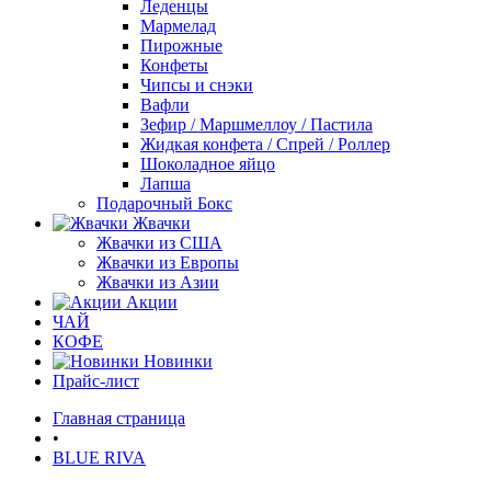
Леденцы
Мармелад
Пирожные
Конфеты
Чипсы и снэки
Вафли
Зефир / Маршмеллоу / Пастила
Жидкая конфета / Спрей / Роллер
Шоколадное яйцо
Лапша
Подарочный Бокс
Жвачки
Жвачки из США
Жвачки из Европы
Жвачки из Азии
Акции
ЧАЙ
КОФЕ
Новинки
Прайс-лист
Главная страница
•
BLUE RIVA